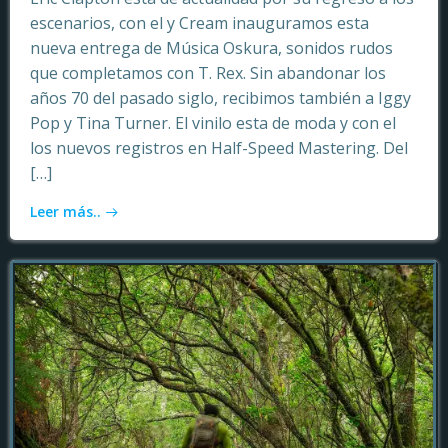
escenarios, con el y Cream inauguramos esta
nueva entrega de Música Oskura, sonidos rudos
que completamos con T. Rex. Sin abandonar los
años 70 del pasado siglo, recibimos también a Iggy
Pop y Tina Turner. El vinilo esta de moda y con el
los nuevos registros en Half-Speed Mastering. Del
[…]
Leer más..