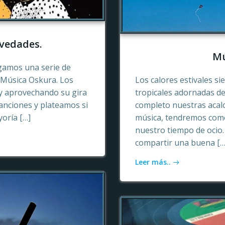
vedades.
Mú
gamos una serie de
e Música Oskura. Los
Los calores estivales si
y aprovechando su gira
tropicales adornadas de
anciones y plateamos si
completo nuestras acalo
yoría […]
música, tendremos como
nuestro tiempo de ocio
compartir una buena […
Leer más..