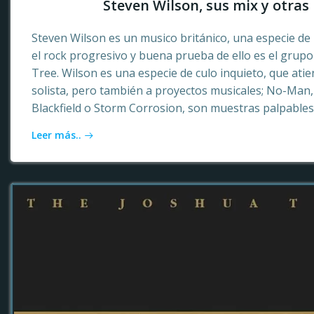
Steven Wilson, sus mix y otras 
Steven Wilson es un musico británico, una especie de 
el rock progresivo y buena prueba de ello es el grup
Tree. Wilson es una especie de culo inquieto, que ati
solista, pero también a proyectos musicales; No-Ma
Blackfield o Storm Corrosion, son muestras palpables
Leer más..