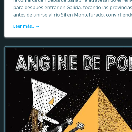
la comarca de Puebla de Sanabria atravesando el rem
para después entrar en Galicia, tocando las provinci
antes de unirse al rio Sil en Montefurado, convirtiendo
Leer más..