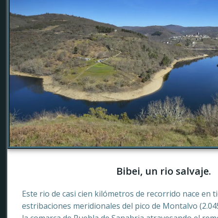
Bibei, un rio salvaje.
Este rio de casi cien kilómetros de recorrido nace en 
estribaciones meridionales del pico de Montalvo (2.0