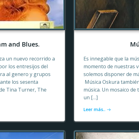
hm and Blues.
Mú
a un nuevo recorrido a
Es innegable que la mú
or los entresijos del
momento de nuestras vid
era al genero y grupos
solemos disponer de más
ante los sesenta
Música Oskura también 
de Tina Turner, The
música. Un mosaico de t
un […]
Leer más..