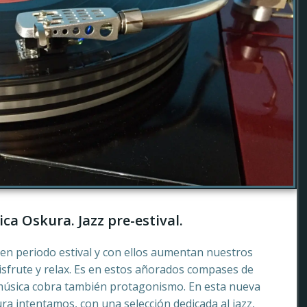
ca Oskura. Jazz pre-estival.
en periodo estival y con ellos aumentan nuestros
sfrute y relax. Es en estos añorados compases de
música cobra también protagonismo. En esta nueva
a intentamos, con una selección dedicada al jazz,