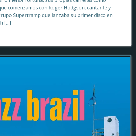
or o menor fortuna, sus propias carreras como
o que comenzamos con Roger Hodgson, cantante y
grupo Supertramp que lanzaba su primer disco en
sh […]