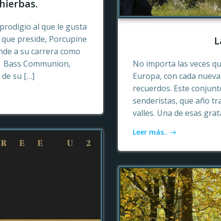
hierbas.
prodigio al que le gusta
o que preside, Porcupine
L
ende a su carrera como
n, Bass Communion,
No importa las veces qu
 de su […]
Europa, con cada nueva 
recuerdos. Este conjun
senderistas, que año tr
valles. Una de esas gra
Leer más..