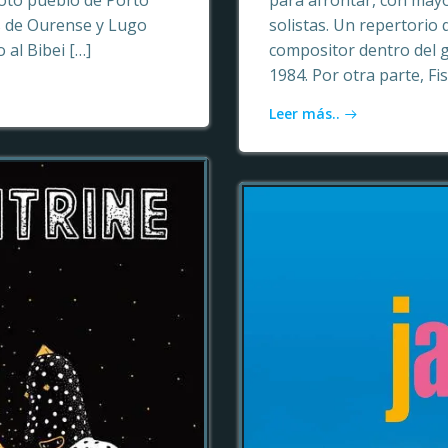
oto pueblo de Porto
para afrontar, con may
as de Ourense y Lugo
solistas. Un repertori
 al Bibei […]
compositor dentro del 
1984. Por otra parte, Fi
Leer más..