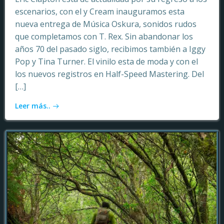
escenarios, con el y Cream inauguramos esta
nueva entrega de Música Oskura, sonidos rudos
que completamos con T. Rex. Sin abandonar los
años 70 del pasado siglo, recibimos también a Iggy
Pop y Tina Turner. El vinilo esta de moda y con el
los nuevos registros en Half-Speed Mastering. Del
[…]
Leer más..