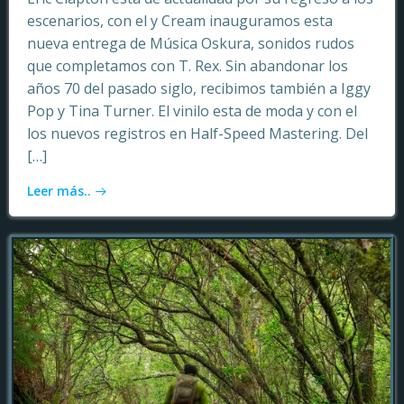
escenarios, con el y Cream inauguramos esta
nueva entrega de Música Oskura, sonidos rudos
que completamos con T. Rex. Sin abandonar los
años 70 del pasado siglo, recibimos también a Iggy
Pop y Tina Turner. El vinilo esta de moda y con el
los nuevos registros en Half-Speed Mastering. Del
[…]
Leer más..