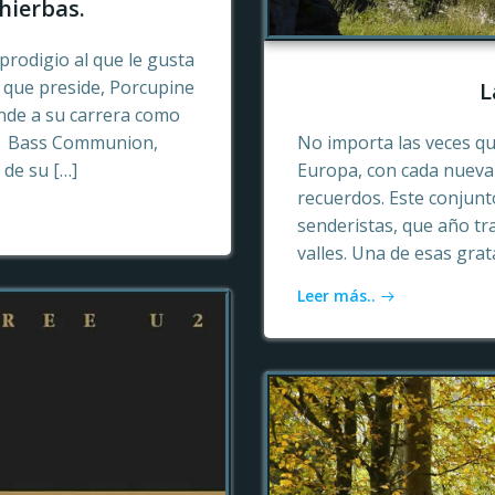
hierbas.
prodigio al que le gusta
o que preside, Porcupine
L
ende a su carrera como
n, Bass Communion,
No importa las veces qu
 de su […]
Europa, con cada nueva 
recuerdos. Este conjun
senderistas, que año tr
valles. Una de esas gra
Leer más..