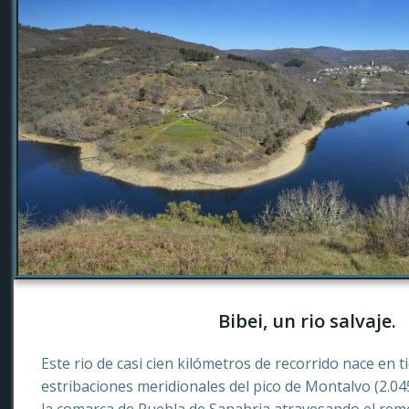
Bibei, un rio salvaje.
Este rio de casi cien kilómetros de recorrido nace en 
estribaciones meridionales del pico de Montalvo (2.0