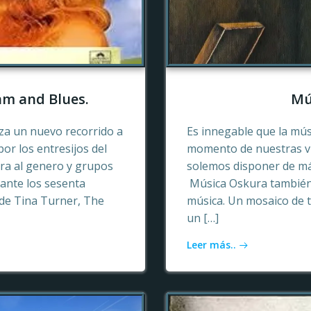
hm and Blues.
Mú
a un nuevo recorrido a
Es innegable que la mú
or los entresijos del
momento de nuestras vid
era al genero y grupos
solemos disponer de más
ante los sesenta
Música Oskura también 
de Tina Turner, The
música. Un mosaico de t
un […]
Leer más..