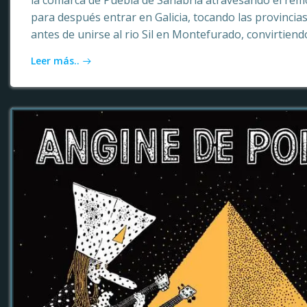
la comarca de Puebla de Sanabria atravesando el rem
para después entrar en Galicia, tocando las provinci
antes de unirse al rio Sil en Montefurado, convirtiendo
Leer más..