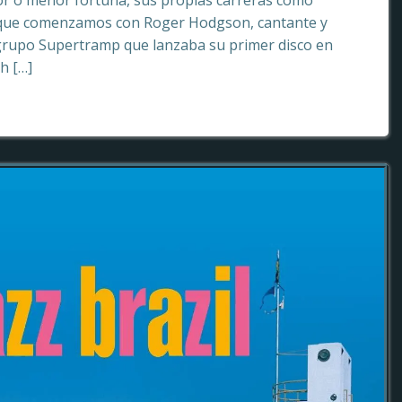
or o menor fortuna, sus propias carreras como
o que comenzamos con Roger Hodgson, cantante y
grupo Supertramp que lanzaba su primer disco en
sh […]