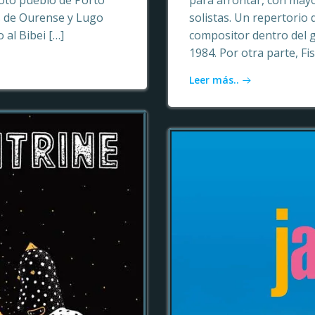
oto pueblo de Porto
para afrontar, con may
as de Ourense y Lugo
solistas. Un repertori
 al Bibei […]
compositor dentro del 
1984. Por otra parte, Fi
Leer más..