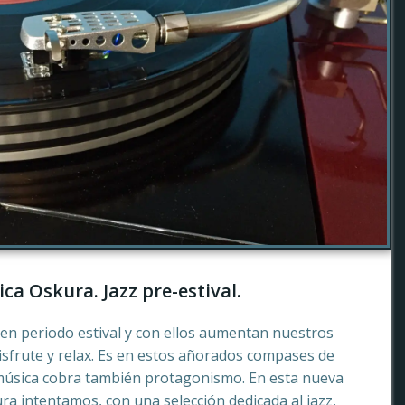
ca Oskura. Jazz pre-estival.
en periodo estival y con ellos aumentan nuestros
sfrute y relax. Es en estos añorados compases de
música cobra también protagonismo. En esta nueva
a intentamos, con una selección dedicada al jazz,