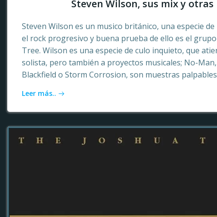
Steven Wilson, sus mix y otras 
Steven Wilson es un musico británico, una especie de 
el rock progresivo y buena prueba de ello es el grup
Tree. Wilson es una especie de culo inquieto, que ati
solista, pero también a proyectos musicales; No-Ma
Blackfield o Storm Corrosion, son muestras palpables
Leer más..