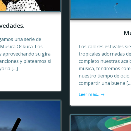
vedades.
Mú
gamos una serie de
e Música Oskura. Los
Los calores estivales si
y aprovechando su gira
tropicales adornadas de
anciones y plateamos si
completo nuestras acalo
yoría […]
música, tendremos como
nuestro tiempo de ocio
compartir una buena […
Leer más..